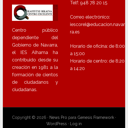
Telf: 948 78 20 15
Correo electrónico:
iescorel@educacion.navar
Centro público
ra.es
dependiente del
Gobierno de Navarra,
Horario de oficina: de 8:00
el IES Alhama ha
a 15:00
contribuido desde su
Horario de centro: de 8:20
creación en 1981 a la
a 14:20
formación de cientos
de ciudadanos y
ciudadanas.
Copyright © 2026 ·
News Pro
para
Genesis Framework
·
WordPress
·
Log in