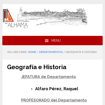
Skip
Skip
Skip
to
to
to
primary
main
footer
navigation
content
MENÚ
YOU ARE HERE:
HOME
/
DEPARTAMENTOS
/
GEOGRAFÍA E HISTORIA
Geografía e Historia
JEFATURA de Departamento
Alfaro Pérez, Raquel
PROFESORADO del Departamento