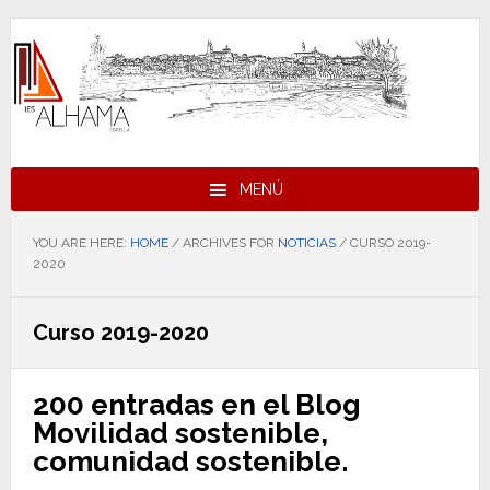
Skip
Skip
Skip
to
to
to
primary
main
footer
navigation
content
MENÚ
YOU ARE HERE:
HOME
/
ARCHIVES FOR
NOTICIAS
/
CURSO 2019-
2020
Curso 2019-2020
200 entradas en el Blog
Movilidad sostenible,
comunidad sostenible.