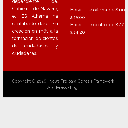
dependiente del
Gobierno de Navarra,
Horario de oficina: de 8:00
el IES Alhama ha
a 15:00
contribuido desde su
Horario de centro: de 8:20
creación en 1981 a la
a 14:20
formación de cientos
de ciudadanos y
ciudadanas.
Copyright © 2026 ·
News Pro
para
Genesis Framework
·
WordPress
·
Log in