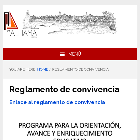
Skip
Skip
Skip
to
to
to
primary
main
footer
navigation
content
MENÚ
YOU ARE HERE:
HOME
/
REGLAMENTO DE CONVIVENCIA
Reglamento de convivencia
Enlace al reglamento de convivencia
Footer